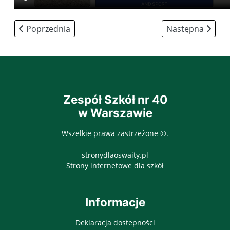
Poprzednia strona: Sukces w Mazowieckim Konkursie "
Następna strona
Poprzednia
Następna
Zespół Szkół nr 40
w Warszawie
Wszelkie prawa zastrzeżone ©.
stronydlaoswaity.pl
otwiera się w nowy
Strony internetowe dla szkół
Informacje
Deklaracja dostepności