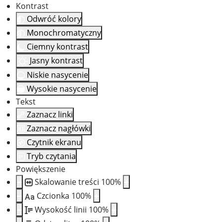
Kontrast
Odwróć kolory
Monochromatyczny
Ciemny kontrast
Jasny kontrast
Niskie nasycenie
Wysokie nasycenie
Tekst
Zaznacz linki
Zaznacz nagłówki
Czytnik ekranu
Tryb czytania
Powiększenie
Skalowanie treści
100
%
Czcionka
100
%
Aa
Wysokość linii
100
%