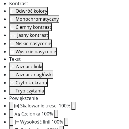
Kontrast
Odwróć kolory
Monochromatyczny
Ciemny kontrast
Jasny kontrast
Niskie nasycenie
Wysokie nasycenie
Tekst
Zaznacz linki
Zaznacz nagłówki
Czytnik ekranu
Tryb czytania
Powiększenie
Skalowanie treści
100
%
Czcionka
100
%
Aa
Wysokość linii
100
%