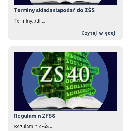
Terminy składaniapodań do ZŚS
Terminy.pdf ...
Przej
Czytaj więcej
Regulamin ZFŚS
Regulamin ZFŚS ...