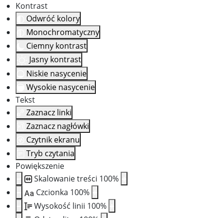
Kontrast
Odwróć kolory
Monochromatyczny
Ciemny kontrast
Jasny kontrast
Niskie nasycenie
Wysokie nasycenie
Tekst
Zaznacz linki
Zaznacz nagłówki
Czytnik ekranu
Tryb czytania
Powiększenie
Skalowanie treści
100
%
Czcionka
100
%
Aa
Wysokość linii
100
%