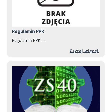
Regulamin PPK
Regulamin PPK ...
Przej
Czytaj więcej