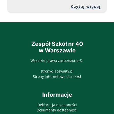
Przej
Czytaj więcej
Zespół Szkół nr 40
w Warszawie
Wszelkie prawa zastrzeżone ©.
stronydlaoswaity.pl
otwiera się w nowy
Strony internetowe dla szkół
Informacje
Deklaracja dostepności
Dokumenty dostępności