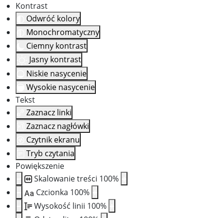
Kontrast
Odwróć kolory
Monochromatyczny
Ciemny kontrast
Jasny kontrast
Niskie nasycenie
Wysokie nasycenie
Tekst
Zaznacz linki
Zaznacz nagłówki
Czytnik ekranu
Tryb czytania
Powiększenie
Skalowanie treści
100
%
Czcionka
100
%
Aa
Wysokość linii
100
%