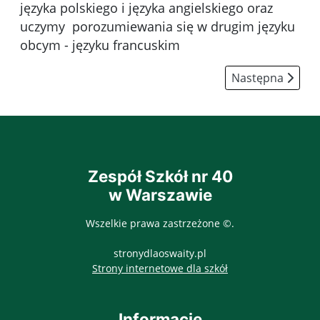
języka polskiego i języka angielskiego oraz
uczymy porozumiewania się w drugim języku
obcym - języku francuskim
Następna strona
Następna
Zespół Szkół nr 40
w Warszawie
Wszelkie prawa zastrzeżone ©.
stronydlaoswaity.pl
otwiera się w nowy
Strony internetowe dla szkół
Informacje