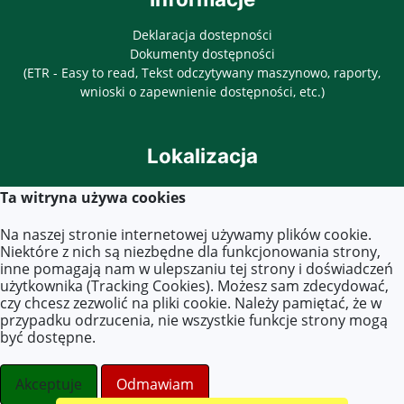
Deklaracja dostepności
Dokumenty dostępności
(ETR - Easy to read, Tekst odczytywany maszynowo, raporty,
wnioski o zapewnienie dostępności, etc.)
Lokalizacja
ul. Objazdowa 3
Ta witryna używa cookies
03-771 Warszawa
Na naszej stronie internetowej używamy plików cookie.
Niektóre z nich są niezbędne dla funkcjonowania strony,
inne pomagają nam w ulepszaniu tej strony i doświadczeń
Kontakt
użytkownika (Tracking Cookies). Możesz sam zdecydować,
czy chcesz zezwolić na pliki cookie. Należy pamiętać, że w
Tel. 22 619 45 40
przypadku odrzucenia, nie wszystkie funkcje strony mogą
E-mail:
zs40@eduwarszawa.pl
być dostępne.
szkola@zs40.pl
uczniowie@zs40.pl
Akceptuje
Odmawiam