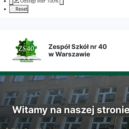
Odstęp liter
100
%
Reset
Przejdź
Przejdź
Przejdź
Przejdź
do
do
do
do
Zespół Szkół nr 40
treści
menu
wyszukiwarki
mapy
w Warszawie
głównej
nawigacyjnego
strony
Witamy na naszej stroni