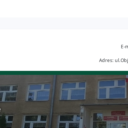
E-
Adres: ul.O
e