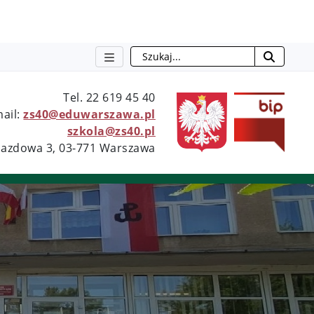
Szukaj
Tel. 22 619 45 40
otwie
mail:
zs40@eduwarszawa.pl
szkola@zs40.pl
bjazdowa 3, 03-771 Warszawa