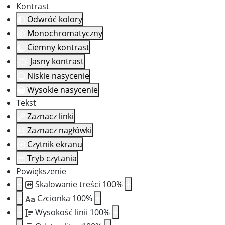
Kontrast
Odwróć kolory
Monochromatyczny
Ciemny kontrast
Jasny kontrast
Niskie nasycenie
Wysokie nasycenie
Tekst
Zaznacz linki
Zaznacz nagłówki
Czytnik ekranu
Tryb czytania
Powiększenie
Skalowanie treści
100
%
Czcionka
100
%
Aa
Wysokość linii
100
%