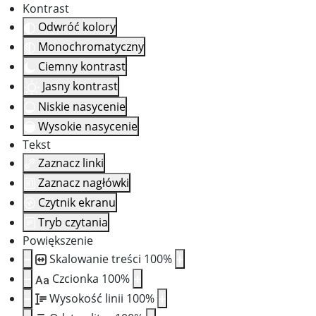
Kontrast
Odwróć kolory
Monochromatyczny
Ciemny kontrast
Jasny kontrast
Niskie nasycenie
Wysokie nasycenie
Tekst
Zaznacz linki
Zaznacz nagłówki
Czytnik ekranu
Tryb czytania
Powiększenie
Skalowanie treści
100
%
Czcionka
100
%
Aa
Wysokość linii
100
%