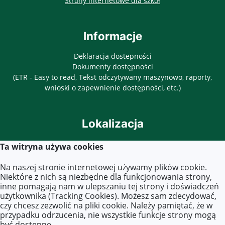
Strony internetowe dla szkół
Informacje
Deklaracja dostepności
Dokumenty dostępności
(ETR - Easy to read, Tekst odczytywany maszynowo, raporty,
wnioski o zapewnienie dostępności, etc.)
Lokalizacja
ul. Objazdowa 3
Ta witryna używa cookies
03-771 Warszawa
Na naszej stronie internetowej używamy plików cookie.
Niektóre z nich są niezbędne dla funkcjonowania strony,
inne pomagają nam w ulepszaniu tej strony i doświadczeń
Kontakt
użytkownika (Tracking Cookies). Możesz sam zdecydować,
czy chcesz zezwolić na pliki cookie. Należy pamiętać, że w
Tel. 22 619 45 40
przypadku odrzucenia, nie wszystkie funkcje strony mogą
E-mail:
zs40@eduwarszawa.pl
być dostępne.