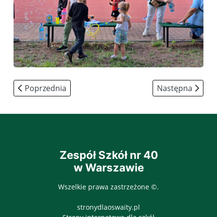
Poprzednia strona: Grecja 2024 projekt FERS
Następna strona
Poprzednia
Następna
Zespół Szkół nr 40
w Warszawie
Wszelkie prawa zastrzeżone ©.
stronydlaoswaity.pl
otwiera się w nowy