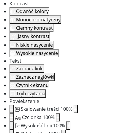
Kontrast
Odwróć kolory
Monochromatyczny
Ciemny kontrast
Jasny kontrast
Niskie nasycenie
Wysokie nasycenie
Tekst
Zaznacz linki
Zaznacz nagłówki
Czytnik ekranu
Tryb czytania
Powiększenie
Skalowanie treści
100
%
Czcionka
100
%
Aa
Wysokość linii
100
%