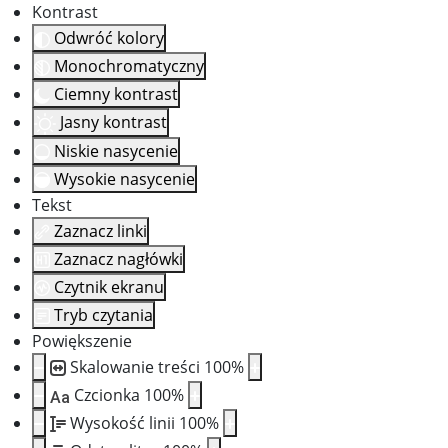
Kontrast
Odwróć kolory
Monochromatyczny
Ciemny kontrast
Jasny kontrast
Niskie nasycenie
Wysokie nasycenie
Tekst
Zaznacz linki
Zaznacz nagłówki
Czytnik ekranu
Tryb czytania
Powiększenie
Skalowanie treści
100
%
Czcionka
100
%
Aa
Wysokość linii
100
%