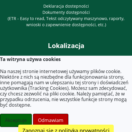
Deklaracja dostepności
Dokumenty dostępności
(ETR - Easy to read, Tekst odczytywany maszynowo, raporty,
wnioski o zapewnienie dostępności, etc.)
Lokalizacja
ul. Objazdowa 3
Ta witryna używa cookies
03-771 Warszawa
Na naszej stronie internetowej używamy plików cookie.
Niektóre z nich są niezbędne dla funkcjonowania strony,
inne pomagają nam w ulepszaniu tej strony i doświadczeń
Kontakt
użytkownika (Tracking Cookies). Możesz sam zdecydować,
czy chcesz zezwolić na pliki cookie. Należy pamiętać, że w
Tel. 22 619 45 40
przypadku odrzucenia, nie wszystkie funkcje strony mogą
E-mail:
zs40@eduwarszawa.pl
być dostępne.
szkola@zs40.pl
uczniowie@zs40.pl
Akceptuje
Odmawiam
Zapoznaj się z polityką prywatności