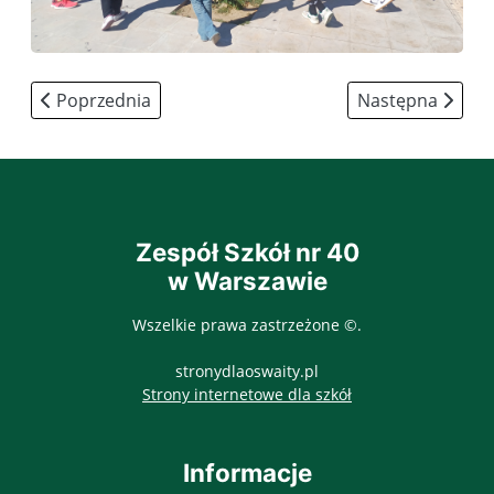
Poprzednia strona: Wyjście do Muzeum Sportu i Turyst
Następna strona:
Poprzednia
Następna
Zespół Szkół nr 40
w Warszawie
Wszelkie prawa zastrzeżone ©.
stronydlaoswaity.pl
otwiera się w nowy
Strony internetowe dla szkół
Informacje