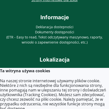
Informacje
Deklaracja dostepności
Dokumenty dostępności
(ETR - Easy to read, Tekst odczytywany maszynowo, raporty,
wnioski o zapewnienie dostępności, etc.)
Lokalizacja
ul. Objazdowa 3
Ta witryna używa cookies
03-771 Warszawa
Na naszej stronie internetowej używamy plików cookie.
Niektóre z nich są niezbędne dla funkcjonowania strony,
inne pomagają nam w ulepszaniu tej strony i doświadczeń
Kontakt
użytkownika (Tracking Cookies). Możesz sam zdecydować,
czy chcesz zezwolić na pliki cookie. Należy pamiętać, że w
Tel. 22 619 45 40
przypadku odrzucenia, nie wszystkie funkcje strony mogą
E-mail:
zs40@eduwarszawa.pl
być dostępne.