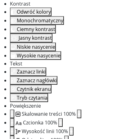
Kontrast
Odwróć kolory
Monochromatyczny
Ciemny kontrast
Jasny kontrast
Niskie nasycenie
Wysokie nasycenie
Tekst
Zaznacz linki
Zaznacz nagłówki
Czytnik ekranu
Tryb czytania
Powiększenie
Skalowanie treści
100
%
Czcionka
100
%
Aa
Wysokość linii
100
%