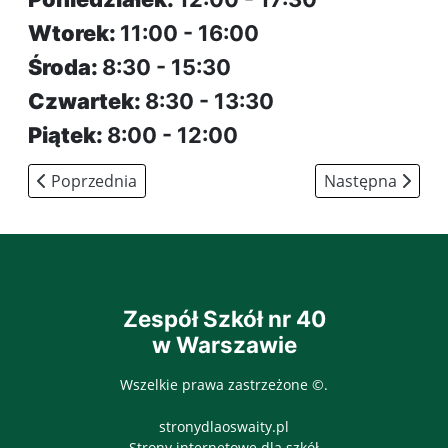
Wtorek:
11:00 - 16:00
Środa:
8:30 - 15:30
Czwartek:
8:30 - 13:30
Piątek:
8:00 - 12:00
Poprzednia strona: Kadra kierownicza
Następna strona
Poprzednia
Następna
Zespół Szkół nr 40
w Warszawie
Wszelkie prawa zastrzeżone ©.
stronydlaoswaity.pl
otwiera się w nowy
Strony internetowe dla szkół