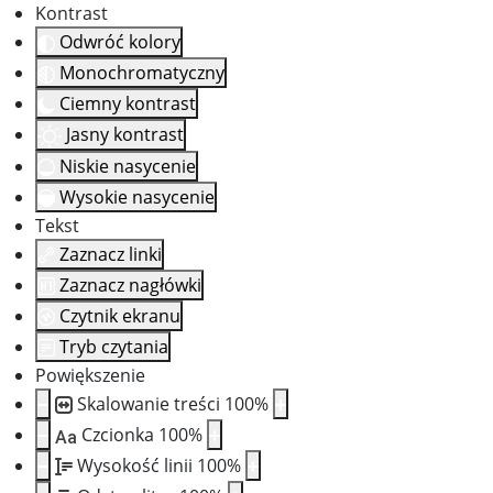
Kontrast
Odwróć kolory
Monochromatyczny
Ciemny kontrast
Jasny kontrast
Niskie nasycenie
Wysokie nasycenie
Tekst
Zaznacz linki
Zaznacz nagłówki
Czytnik ekranu
Tryb czytania
Powiększenie
Skalowanie treści
100
%
Czcionka
100
%
Aa
Wysokość linii
100
%