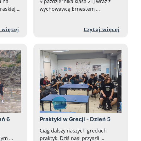
a na
9 października klasa 2TJ wraz z
skiej ...
wychowawcą Ernestem ...
i artykułu: Sprzątanie grobu patrona Stefana Sta
Przejdź do pełnej zawartości artykułu: P
Przejdź
 więcej
Czytaj więcej
eń 6
Praktyki w Grecji - Dzień 5
Ciąg dalszy naszych greckich
ym ...
praktyk. Dziś nasi przyszli ...