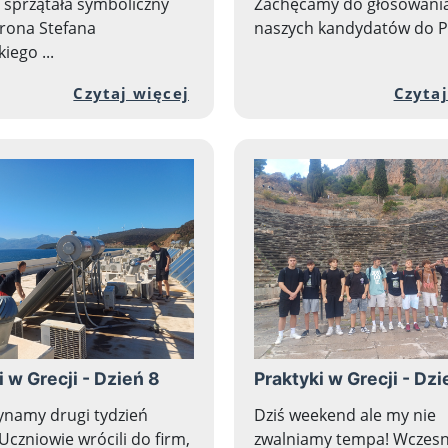
i sprzątała symboliczny
Zachęcamy do głosowani
rona Stefana
naszych kandydatów do Pra
iego ...
nej zawartości artykułu: Spektakl "Inny świat"
Przejdź do pełnej zawartośc
Czytaj więcej
Czytaj
i w Grecji - Dzień 8
Praktyki w Grecji - Dzi
namy drugi tydzień
Dziś weekend ale my nie
Uczniowie wrócili do firm,
zwalniamy tempa! Wczesn