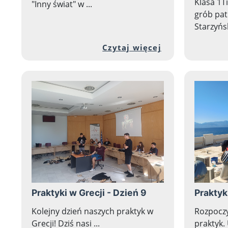
Klasa 1T
"Inny świat" w ...
grób pat
Starzyńsk
Przejdź do peł
Czytaj więcej
Praktyki w Grecji - Dzień 9
Praktyk
Kolejny dzień naszych praktyk w
Rozpoczy
Grecji! Dziś nasi ...
praktyk. 