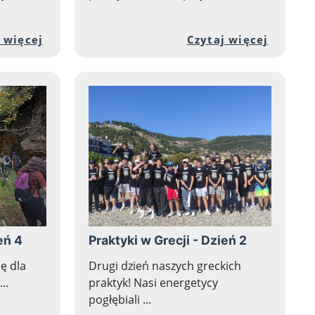
 9
 artykułu: Praktyki w Grecji - Dzień 8
Przejdź do pełnej zawartości artykułu: Prak
Przejdź
 więcej
Czytaj więcej
eń 4
Praktyki w Grecji - Dzień 2
ę dla
Drugi dzień naszych greckich
..
praktyk! Nasi energetycy
pogłębiali ...