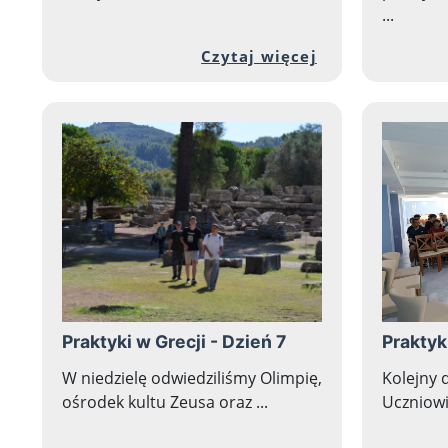
...
Przejdź do peł
Czytaj więcej
Praktyki w Grecji - Dzień 7
Praktyk
W niedzielę odwiedziliśmy Olimpię,
Kolejny 
ośrodek kultu Zeusa oraz ...
Uczniowie