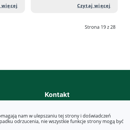
 7
 artykułu: Praktyki w Grecji - Dzień 3
Przejdź do pełnej zawartości artykułu: Prak
Przejdź
 więcej
Czytaj więcej
Strona 19 z 28
Kontakt
Tel. 22 619 45 40
E-mail:
zs40@eduwarszawa.pl
pomagają nam w ulepszaniu tej strony i doświadczeń
szkola@zs40.pl
ypadku odrzucenia, nie wszystkie funkcje strony mogą być
uczniowie@zs40.pl