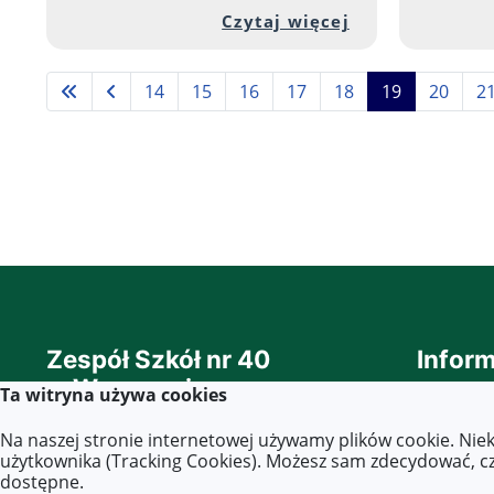
Przejdź do peł
Czytaj więcej
14
15
16
17
18
19
20
2
Zespół Szkół nr 40
Inform
w Warszawie
Ta witryna używa cookies
Deklara
Dokumen
Wszelkie prawa zastrzeżone ©.
Na naszej stronie internetowej używamy plików cookie. Nie
(ETR - E
użytkownika (Tracking Cookies). Możesz sam zdecydować, czy
odczyty
stronydlaoswaity.pl
dostępne.