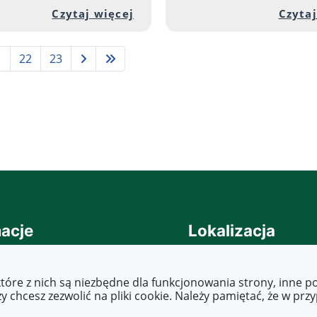
nej zawartości artykułu: Praktyki w Grecji - Dzień
Przejdź do pełnej zawartości
Czytaj więcej
Czytaj
1
22
23
acje
Lokalizacja
cja dostepności
ul. Objazdowa 3
ty dostępności
03-771 Warszawa
które z nich są niezbędne dla funkcjonowania strony, inne 
asy to read, Tekst
 chcesz zezwolić na pliki cookie. Należy pamiętać, że w prz
wany maszynowo, raporty,