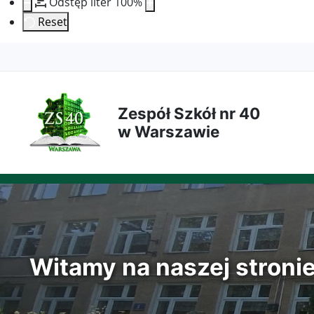
Odstęp liter
100
%
Reset
Przejdź
Przejdź
Przejdź
Przejdź
do
do
do
do
Zespół Szkół nr 40
treści
menu
wyszukiwarki
mapy
w Warszawie
głównej
nawigacyjnego
strony
Witamy na naszej stroni