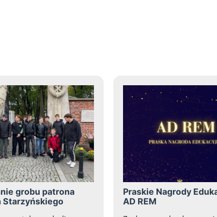
nej zawartości artykułu: Praktyki w Grecji - Dzień
nie grobu patrona
Praskie Nagrody Eduk
 Starzyńskiego
AD REM