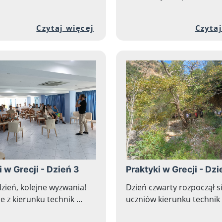
nej zawartości artykułu: Praktyki w Grecji - Dzień
Przejdź do pełnej zawartości
Czytaj więcej
Czytaj
i w Grecji - Dzień 3
Praktyki w Grecji - Dzi
dzień, kolejne wyzwania!
Dzień czwarty rozpoczął si
 z kierunku technik ...
uczniów kierunku technik .