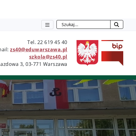
Szukaj
Tel. 22 619 45 40
otwie
mail:
zs40@eduwarszawa.pl
szkola@zs40.pl
bjazdowa 3, 03-771 Warszawa