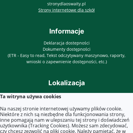
stronydlaoswaity.pl
otwiera się w nowy
Strony internetowe dla szkół
Informacje
Deklaracja dostepności
Dokumenty dostępności
(ETR - Easy to read, Tekst odczytywany maszynowo, raporty,
wnioski o zapewnienie dostępności, etc.)
Lokalizacja
ul. Objazdowa 3
Ta witryna używa cookies
03-771 Warszawa
Na naszej stronie internetowej używamy plików cookie.
Niektóre z nich są niezbędne dla funkcjonowania strony,
inne pomagają nam w ulepszaniu tej strony i doświadczeń
Kontakt
użytkownika (Tracking Cookies). Możesz sam zdecydować,
czy chcesz zezwolić na pliki cookie. Należy pamiętać, że w