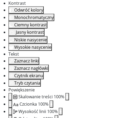
Kontrast
Odwróć kolory
Monochromatyczny
Ciemny kontrast
Jasny kontrast
Niskie nasycenie
Wysokie nasycenie
Tekst
Zaznacz linki
Zaznacz nagłówki
Czytnik ekranu
Tryb czytania
Powiększenie
Skalowanie treści
100
%
Czcionka
100
%
Aa
Wysokość linii
100
%