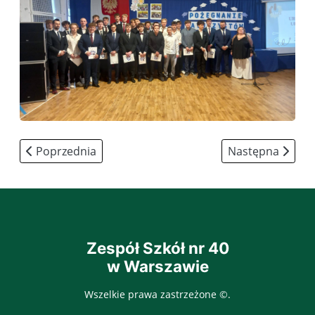
Poprzednia strona: #NiebieskieIgrzyska2026
Następna strona:
Poprzednia
Następna
Zespół Szkół nr 40
w Warszawie
Wszelkie prawa zastrzeżone ©.