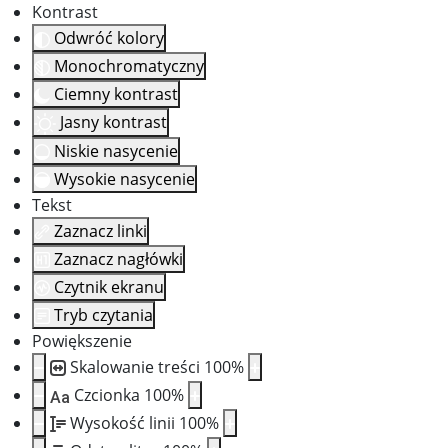
Kontrast
Odwróć kolory
Monochromatyczny
Ciemny kontrast
Jasny kontrast
Niskie nasycenie
Wysokie nasycenie
Tekst
Zaznacz linki
Zaznacz nagłówki
Czytnik ekranu
Tryb czytania
Powiększenie
Skalowanie treści
100
%
Czcionka
100
%
Aa
Wysokość linii
100
%