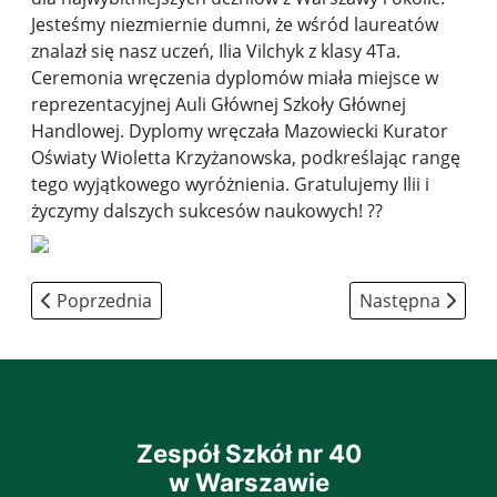
Jesteśmy niezmiernie dumni, że wśród laureatów
znalazł się nasz uczeń, Ilia Vilchyk z klasy 4Ta.
Ceremonia wręczenia dyplomów miała miejsce w
reprezentacyjnej Auli Głównej Szkoły Głównej
Handlowej. Dyplomy wręczała Mazowiecki Kurator
Oświaty Wioletta Krzyżanowska, podkreślając rangę
tego wyjątkowego wyróżnienia. Gratulujemy Ilii i
życzymy dalszych sukcesów naukowych! ??
Poprzednia strona: Turniej Mikołajkowy
Następna strona:
Poprzednia
Następna
Zespół Szkół nr 40
w Warszawie