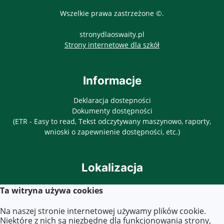
Wszelkie prawa zastrzeżone ©.
stronydlaoswaity.pl
otwiera się w nowy
Strony internetowe dla szkół
Informacje
Deklaracja dostepności
Dokumenty dostępności
(ETR - Easy to read, Tekst odczytywany maszynowo, raporty,
wnioski o zapewnienie dostępności, etc.)
Lokalizacja
ul. Objazdowa 3
Ta witryna używa cookies
03-771 Warszawa
Na naszej stronie internetowej używamy plików cookie.
Niektóre z nich są niezbędne dla funkcjonowania strony,