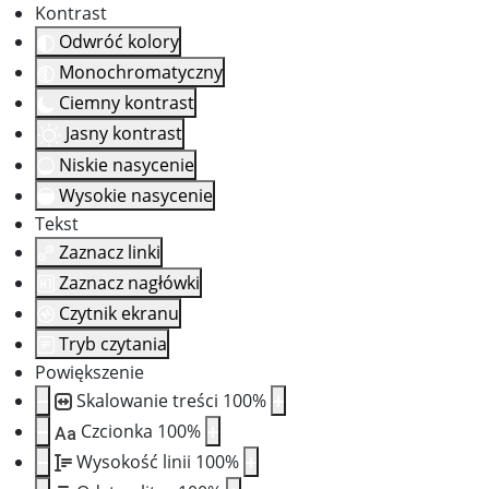
Kontrast
Odwróć kolory
Monochromatyczny
Ciemny kontrast
Jasny kontrast
Niskie nasycenie
Wysokie nasycenie
Tekst
Zaznacz linki
Zaznacz nagłówki
Czytnik ekranu
Tryb czytania
Powiększenie
Skalowanie treści
100
%
Czcionka
100
%
Aa
Wysokość linii
100
%