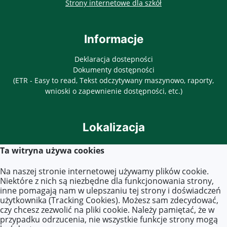
otwiera się w nowy
Strony internetowe dla szkół
Informacje
Deklaracja dostepności
Dokumenty dostępności
(ETR - Easy to read, Tekst odczytywany maszynowo, raporty,
wnioski o zapewnienie dostępności, etc.)
Lokalizacja
ul. Objazdowa 3
Ta witryna używa cookies
03-771 Warszawa
Na naszej stronie internetowej używamy plików cookie.
Niektóre z nich są niezbędne dla funkcjonowania strony,
inne pomagają nam w ulepszaniu tej strony i doświadczeń
Kontakt
użytkownika (Tracking Cookies). Możesz sam zdecydować,
czy chcesz zezwolić na pliki cookie. Należy pamiętać, że w
Tel. 22 619 45 40
przypadku odrzucenia, nie wszystkie funkcje strony mogą
E-mail:
zs40@eduwarszawa.pl