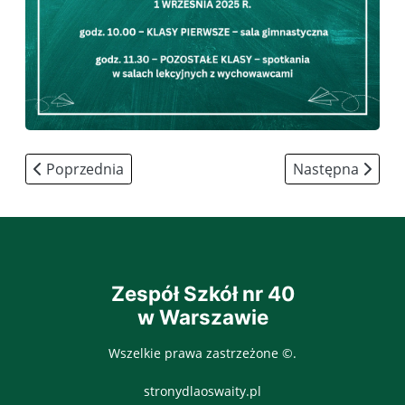
Poprzednia strona: Uroczyste rozpoczęcie roku szkol
Następna stron
Poprzednia
Następna
Zespół Szkół nr 40
w Warszawie
Wszelkie prawa zastrzeżone ©.
stronydlaoswaity.pl