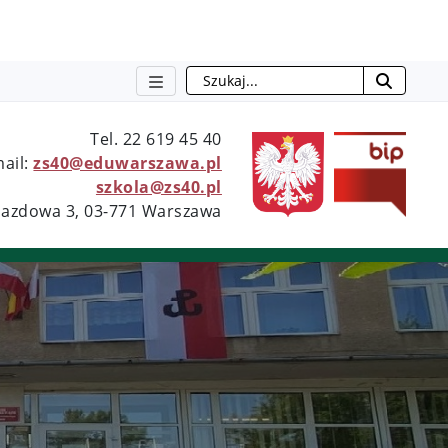
Szukaj
Tel. 22 619 45 40
otwie
mail:
zs40@eduwarszawa.pl
szkola@zs40.pl
bjazdowa 3, 03-771 Warszawa