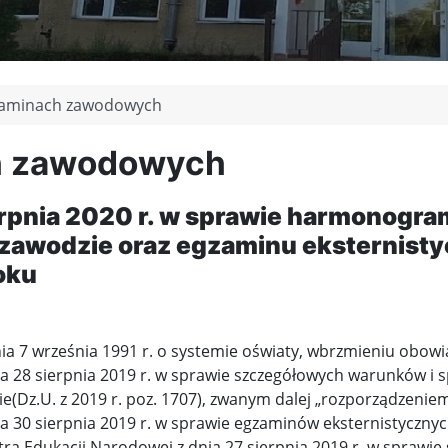
gzaminach zawodowych
ch zawodowych
rpnia 2020 r. w sprawie harmonogr
 zawodzie oraz egzaminu eksternist
oku
 z dnia 7 września 1991 r. o systemie oświaty, wbrzmieniu obo
nia 28 sierpnia 2019 r. w sprawie szczegółowych warunków
(Dz.U. z 2019 r. poz. 1707), zwanym dalej „rozporządzeniem 
 30 sierpnia 2019 r. w sprawie egzaminów eksternistycznych 
inistra Edukacji Narodowej z dnia 27 sierpnia 2019 r. w spr