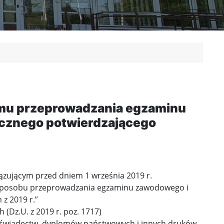
amu przeprowadzania egzaminu
ycznego potwierdzającego
wiązującym przed dniem 1 września 2019 r.
 i sposobu przeprowadzania egzaminu zawodowego i
z 2019 r.”
(Dz.U. z 2019 r. poz. 1717)
awie świadectw, dyplomów państwowych i innych druków