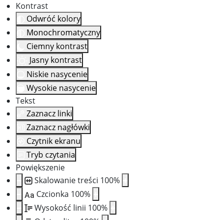
Kontrast
Odwróć kolory
Monochromatyczny
Ciemny kontrast
Jasny kontrast
Niskie nasycenie
Wysokie nasycenie
Tekst
Zaznacz linki
Zaznacz nagłówki
Czytnik ekranu
Tryb czytania
Powiększenie
Skalowanie treści
100
%
Czcionka
100
%
Aa
Wysokość linii
100
%