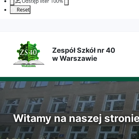
Odstęp liter
100
%
Reset
Przejdź
Przejdź
Przejdź
Przejdź
do
do
do
do
Zespół Szkół nr 40
treści
menu
wyszukiwarki
mapy
w Warszawie
głównej
nawigacyjnego
strony
Witamy na naszej stroni