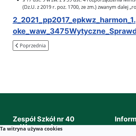
(Dz.U. z 2019 r. poz. 1700, ze zm.) zwanym dalej 
2_2021_pp2017_epkwz_harmon_1.
oke_waw_3475Wytyczne_Sprawdza
Poprzednia strona: Terminy testów sprawnościowych 
Poprzednia
Zespół Szkół nr 40
Inform
w Warszawie
Ta witryna używa cookies
Deklara