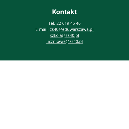
Kontakt
Tel. 22 619 45 40
E-mail:
zs40@eduwarszawa.pl
szkola@zs40.pl
uczniowie@zs40.pl