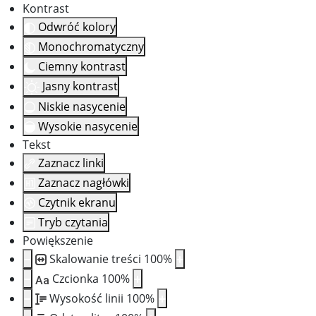
Kontrast
Odwróć kolory
Monochromatyczny
Ciemny kontrast
Jasny kontrast
Niskie nasycenie
Wysokie nasycenie
Tekst
Zaznacz linki
Zaznacz nagłówki
Czytnik ekranu
Tryb czytania
Powiększenie
Skalowanie treści
100
%
Czcionka
100
%
Aa
Wysokość linii
100
%